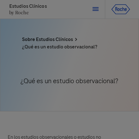
Estudios Clínicos
by Roche
Cerrar
Sobre Estudios Clínicos
¿Qué es un estudio observacional?
Cerrar
Cerrar
Cerrar
Directly contact the sponsor for questions
¿Qué es un estudio observacional?
Contacte directamente a Roche si tiene preguntas
Contacte directamente al hospital
Solicite una llamada
Datos Personales
Nombre
País
Nombre
, selected
Chile
Apellido
En los estudios observacionales o estudios no