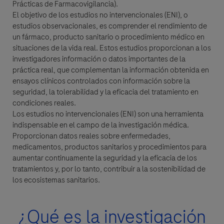
Prácticas de Farmacovigilancia).
El objetivo de los estudios no intervencionales (ENI), o
estudios observacionales, es comprender el rendimiento de
un fármaco, producto sanitario o procedimiento médico en
Detalles de la Pregunta
situaciones de la vida real. Estos estudios proporcionan a los
investigadores información o datos importantes de la
For Visitors from United States, our Privacy Statement can be reviewed
Pregunta
práctica real, que complementan la información obtenida en
below:
ensayos clínicos controlados con información sobre la
https://www.gene.com/privacy-policy
seguridad, la tolerabilidad y la eficacia del tratamiento en
For Visitors from Canada, our Privacy Statement can be reviewed below:
By clicking “Accept and Send”, you confirm that you have read and agree to
condiciones reales.
http://www.rochecanada.com/en/content/footer-items/privacy.html
Roche’s legal and privacy conditions.
Los estudios no intervencionales (ENI) son una herramienta
indispensable en el campo de la investigación médica.
Proporcionan datos reales sobre enfermedades,
medicamentos, productos sanitarios y procedimientos para
aumentar continuamente la seguridad y la eficacia de los
tratamientos y, por lo tanto, contribuir a la sostenibilidad de
los ecosistemas sanitarios.
Aceptar y Enviar
Seleccione su opción de contacto*
Aceptar y Enviar
¿Qué es la investigación