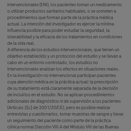
intervencionales (ENI), los pacientes toman un medicamento
Apellido
o utilizan productos sanitarios habituales, o se someten a
Datos Personales
procedimientos que forman parte de la práctica médica
lblFpPhoneNumber
actual. La intención del investigador es ejercer la mínima
Nombre
influencia posible para poder estudiar la seguridad, la
Correo electrónico
tolerabilidad y la eficacia de los tratamientos en condiciones
de la vida real.
A diferencia de los estudios intervencionales, que tienen un
Correo electrónico
objetivo establecido y un protocolo del estudio y se llevan a
Apellido
cabo en un entorno controlado, los estudios no
intervencionales analizan los efectos en situaciones reales.
Detalles del Mensaje
En la investigación no intervencional participan pacientes
cuya atención médica es la práctica actual: la prescripción
de su tratamiento está claramente separada de la decisión
Correo electrónico
Asunto
de incluirlos en el estudio. No se aplican procedimientos
Cuándo podemos contactarlo?
Cuándo podemos contactarlo?
adicionales de diagnóstico ni de supervisión a los pacientes
(Artículo 2[c] de 2001/20/CE), pero es posible realizar
9:00 am - 12:00 pm
12:00 pm - 4:00 pm
entrevistas y cuestionarios, tomar muestras de sangre y llevar
Mensaje
un seguimiento del paciente como parte de la práctica
4:00 pm - 6:00 pm
clínica normal (Sección VIII.A del Módulo VIII de las Buenas
¿Quién es Usted?